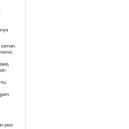
.
nnya
n zaman.
erior,
dela,
gan
ntu
ragam
n jasa