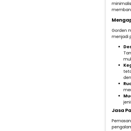
minimalis
membantu
Mengap
Gorden m
menjadi p
Des
Tam
mul
Ke
tet
den
Rua
men
Mu
jen
Jasa Pa
Pemasang
pengalam