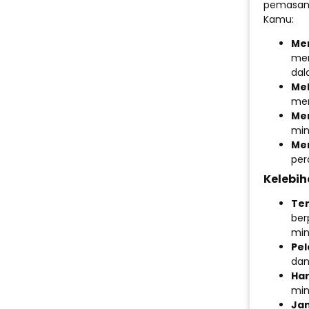
pemasanga
Kamu:
Mem
men
dal
Me
mem
Me
min
Men
per
Kelebi
Te
ber
min
Pel
dan
Har
min
Jam