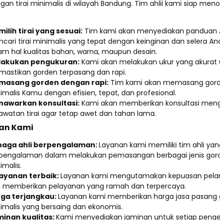
n tirai minimalis di wilayah Bandung. Tim ahlii kami siap men
ilih tirai yang sesuai:
Tim kami akan menyediakan panduan
cari tirai minimalis yang tepat dengan keinginan dan selera And
am hal kualitas bahan, warna, maupun desain.
lakukan pengukuran:
Kami akan melakukan ukur yang akurat 
astikan gorden terpasang dan rapi.
masang gorden dengan rapi:
Tim kami akan memasang gor
imalis Kamu dengan efisien, tepat, dan profesional.
awarkan konsultasi:
Kami akan memberikan konsultasi men
awatan tirai agar tetap awet dan tahan lama.
han Kami
naga ahli berpengalaman:
Layanan kami memiliki tim ahli yan
pengalaman dalam melakukan pemasangan berbagai jenis gor
imalis.
ayanan terbaik:
Layanan kami mengutamakan kepuasan pel
 memberikan pelayanan yang ramah dan terpercaya.
ga terjangkau:
Layanan kami memberikan harga jasa pasang
imalis yang bersaing dan ekonomis.
inan kualitas:
Kami menyediakan jaminan untuk setiap penge