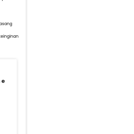
pasang
einginan
 e