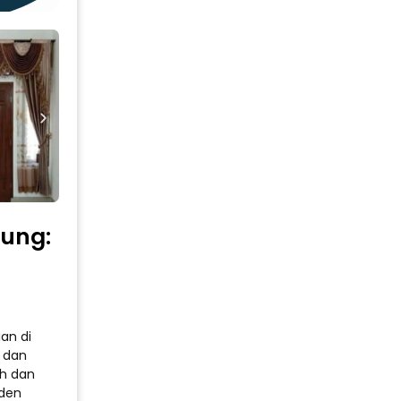
dung:
ian di
, dan
ah dan
rden