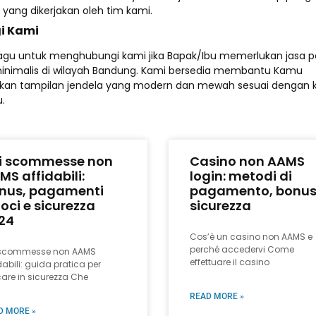
ai yang dikerjakan oleh tim kami.
i Kami
agu untuk menghubungi kami jika Bapak/Ibu memerlukan jasa 
inimalis di wilayah Bandung. Kami bersedia membantu Kamu
an tampilan jendela yang modern dan mewah sesuai dengan k
.
ti scommesse non
Casino non AAMS
MS affidabili:
login: metodi di
nus, pagamenti
pagamento, bonus
loci e sicurezza
sicurezza
24
Cos’è un casino non AAMS e
perché accedervi Come
i scommesse non AAMS
effettuare il casino
dabili: guida pratica per
are in sicurezza Che
READ MORE »
D MORE »