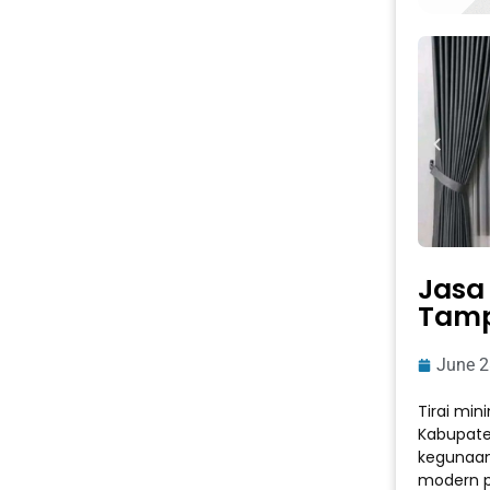
Jasa
Tamp
June 2
Tirai min
Kabupate
kegunaan
modern p