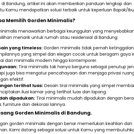
 di Bandung, artikel ini akan memberikan panduan lengkap dan
 Kamu mendapatkan solusi terbaik untuk keperluan Bapak/Ibu
a Memilih Gorden Minimalis?
inimalis menawarkan berbagai keunggulan yang menyebabka
ilihan menarik untuk rumah atau residensial di Bandung:
ain yang timeless:
Gorden minimalis tidak pernah ketinggala
pilannya yang simpel dan elegan cocok untuk beragam gaya int
ai dari minimalis modern hingga kontemporer.
gunaan:
Tirai minimalis tak hanya berguna sebagai penutup jen
api juga bisa mengatur pencahayaan dan menjaga privasi ruan
gan efektif.
ngan terlihat luas:
Desain tirai minimalis yang simpel memba
ciptakan ilusi kamar yang terlihat luas dan lapang.
dah dipadukan:
Tirai minimalis mudah dipadukan dengan be
is furniture dan dekorasi lainnya.
sang Gorden Minimalis di Bandung.
an gorden minimalis dengan benar memerlukan keahlian dan
an. Kami datang sebagai solusi untuk Kamu yang membutuhka