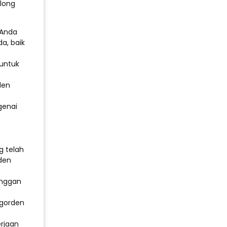
olong
 Anda
a, baik
untuk
den
genai
g telah
den
anggan
 gorden
rjaan