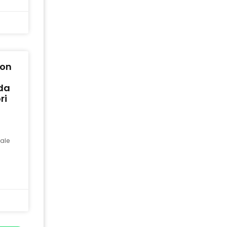
con
ida
ri
ale