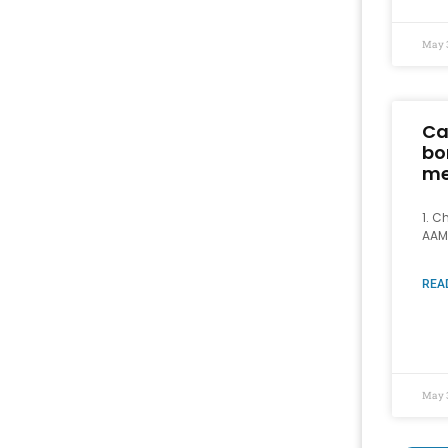
May 
Ca
bo
me
1. C
AAM
REA
May 