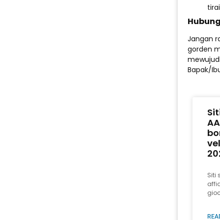
tir
Hubung
Jangan r
gorden m
mewujudk
Bapak/Ibu
Si
AA
bo
ve
20
Sit
affi
gioc
REA