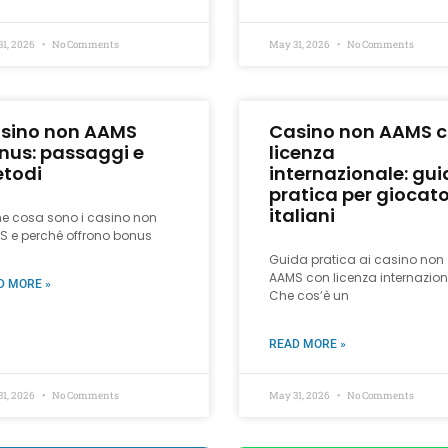
31, 2026
No Comments
May 31, 2026
No Comments
sino non AAMS
Casino non AAMS 
nus: passaggi e
licenza
todi
internazionale: gu
pratica per giocato
italiani
he cosa sono i casino non
S e perché offrono bonus
Guida pratica ai casino non
AAMS con licenza internazion
D MORE »
Che cos’è un
READ MORE »
31, 2026
No Comments
May 31, 2026
No Comments