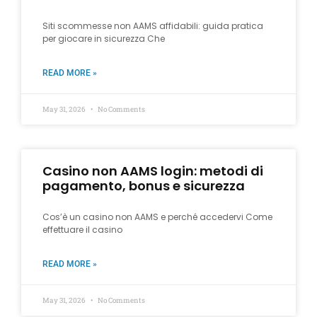
Siti scommesse non AAMS affidabili: guida pratica
per giocare in sicurezza Che
READ MORE »
May 31, 2026
No Comments
Casino non AAMS login: metodi di
pagamento, bonus e sicurezza
Cos’è un casino non AAMS e perché accedervi Come
effettuare il casino
READ MORE »
May 31, 2026
No Comments