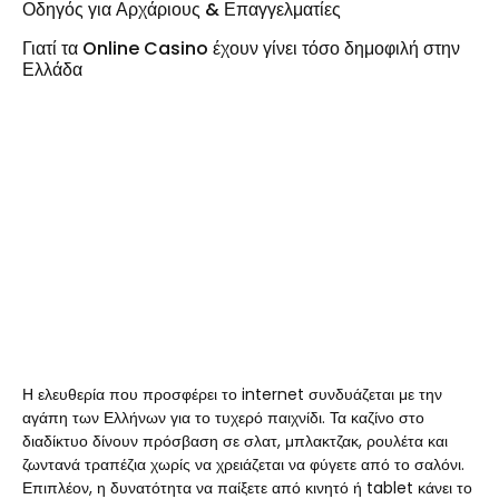
Οδηγός για Αρχάριους & Επαγγελματίες
Γιατί τα Online Casino έχουν γίνει τόσο δημοφιλή στην
Ελλάδα
Η ελευθερία που προσφέρει το internet συνδυάζεται με την
αγάπη των Ελλήνων για το τυχερό παιχνίδι. Τα καζίνο στο
διαδίκτυο δίνουν πρόσβαση σε σλατ, μπλακτζακ, ρουλέτα και
ζωντανά τραπέζια χωρίς να χρειάζεται να φύγετε από το σαλόνι.
Επιπλέον, η δυνατότητα να παίξετε από κινητό ή tablet κάνει το