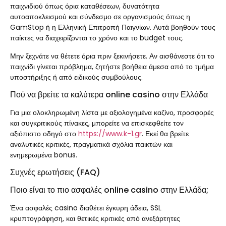
παιχνιδιού όπως όρια καταθέσεων, δυνατότητα
αυτοαποκλεισμού και σύνδεσμο σε οργανισμούς όπως η
GamStop ή η Ελληνική Επιτροπή Παιγνίων. Αυτά βοηθούν τους
παίκτες να διαχειρίζονται το χρόνο και το budget τους.
Μην ξεχνάτε να θέτετε όρια πριν ξεκινήσετε. Αν αισθάνεστε ότι το
παιχνίδι γίνεται πρόβλημα, ζητήστε βοήθεια άμεσα από το τμήμα
υποστήριξης ή από ειδικούς συμβούλους.
Πού να βρείτε τα καλύτερα online casino στην Ελλάδα
Για μια ολοκληρωμένη λίστα με αξιολογημένα καζίνο, προσφορές
και συγκριτικούς πίνακες, μπορείτε να επισκεφθείτε τον
αξιόπιστο οδηγό στο
https://www.k-1.gr
. Εκεί θα βρείτε
αναλυτικές κριτικές, πραγματικά σχόλια παικτών και
ενημερωμένα bonus.
Συχνές ερωτήσεις (FAQ)
Ποιο είναι το πιο ασφαλές online casino στην Ελλάδα;
Ένα ασφαλές casino διαθέτει έγκυρη άδεια, SSL
κρυπτογράφηση, και θετικές κριτικές από ανεξάρτητες