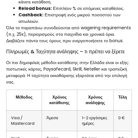
κάνετε κατάθεση.
Reload bonus:
Επιπλέον % σε επόμενες καταθέσεις.
Cashback:
Επιστροφή ενός μικρού ποσοστού των
απωλειών.
Όλα τα παραπάνω συνοδεύονται από wagering requirements
(π.χ. 25x), περιορισμούς στα παιχνίδια και χρονικά όρια.
Διαβάζετε πάντα τους όρους πριν ενεργοποιήσετε το bonus.
Πληρωμές & Ταχύτητα ανάληψης – τι πρέπει να ξέρετε
Οι πιο δημοφιλείς μέθοδοι κατάθεσης στην Ελλάδα είναι οι εξής:
πιστωτικές κάρτες, Paysafecard, Skrill, Neteller και τραπεζική
μεταφορά. Η ταχύτητα εκκαθάρισης εξαρτάται από την επιλογή
σας.
Μέθοδος
Χρόνος
Χρόνος
Τέλη
κατάθεσης
ανάληψης
Visa /
Άμεσα
1–2 εργάσιμες
0 €
Mastercard
ημέρες