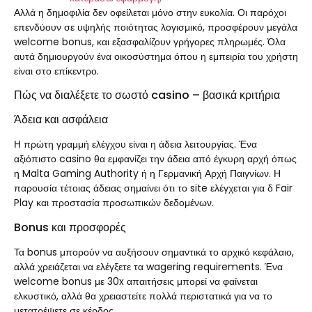
Αλλά η δημοφιλία δεν οφείλεται μόνο στην ευκολία. Οι παρόχοι
επενδύουν σε υψηλής ποιότητας λογισμικό, προσφέρουν μεγάλα
welcome bonus, και εξασφαλίζουν γρήγορες πληρωμές. Όλα
αυτά δημιουργούν ένα οικοσύστημα όπου η εμπειρία του χρήστη
είναι στο επίκεντρο.
Πώς να διαλέξετε το σωστό casino – βασικά κριτήρια
Άδεια και ασφάλεια
Η πρώτη γραμμή ελέγχου είναι η άδεια λειτουργίας. Ένα
αξιόπιστο casino θα εμφανίζει την άδεια από έγκυρη αρχή όπως
η Malta Gaming Authority ή η Γερμανική Αρχή Παιγνίων. Η
παρουσία τέτοιας άδειας σημαίνει ότι το site ελέγχεται για δ Fair
Play και προστασία προσωπικών δεδομένων.
Bonus και προσφορές
Τα bonus μπορούν να αυξήσουν σημαντικά το αρχικό κεφάλαιο,
αλλά χρειάζεται να ελέγξετε τα wagering requirements. Ένα
welcome bonus με 30x απαιτήσεις μπορεί να φαίνεται
ελκυστικό, αλλά θα χρειαστείτε πολλά περιστατικά για να το
μετατρέψετε σε κέρδος.