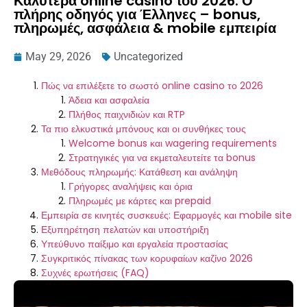
Καλύτερα online casino του 2026: Ο
πλήρης οδηγός για Έλληνες – bonus,
πληρωμές, ασφάλεια & mobile εμπειρία
May 29, 2026
Uncategorized
Πώς να επιλέξετε το σωστό online casino το 2026
Άδεια και ασφαλεία
Πλήθος παιχνιδιών και RTP
Τα πιο ελκυστικά μπόνους και οι συνθήκες τους
Welcome bonus και wagering requirements
Στρατηγικές για να εκμεταλευτείτε τα bonus
Μεθόδους πληρωμής: Κατάθεση και ανάληψη
Γρήγορες αναλήψεις και όρια
Πληρωμές με κάρτες και prepaid
Εμπειρία σε κινητές συσκευές: Εφαρμογές και mobile site
Εξυπηρέτηση πελατών και υποστήριξη
Υπεύθυνο παίξιμο και εργαλεία προστασίας
Συγκριτικός πίνακας των κορυφαίων καζίνο 2026
Συχνές ερωτήσεις (FAQ)