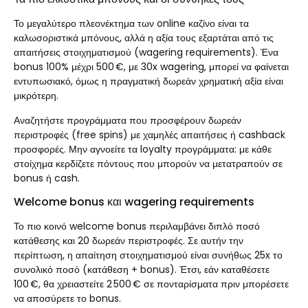
Το μεγαλύτερο πλεονέκτημα των online καζίνο είναι τα
καλωσοριστικά μπόνους, αλλά η αξία τους εξαρτάται από τις
απαιτήσεις στοιχηματισμού (wagering requirements). Ένα
bonus 100% μέχρι 500 €, με 30x wagering, μπορεί να φαίνεται
εντυπωσιακό, όμως η πραγματική δωρεάν χρηματική αξία είναι
μικρότερη.
Αναζητήστε προγράμματα που προσφέρουν δωρεάν
περιστροφές (free spins) με χαμηλές απαιτήσεις ή cashback
προσφορές. Μην αγνοείτε τα loyalty προγράμματα: με κάθε
στοίχημα κερδίζετε πόντους που μπορούν να μετατραπούν σε
bonus ή cash.
Welcome bonus και wagering requirements
Το πιο κοινό welcome bonus περιλαμβάνει διπλό ποσό
κατάθεσης και 20 δωρεάν περιστροφές. Σε αυτήν την
περίπτωση, η απαίτηση στοιχηματισμού είναι συνήθως 25x το
συνολικό ποσό (κατάθεση + bonus). Έτσι, εάν καταθέσετε
100 €, θα χρειαστείτε 2 500 € σε πονταρίσματα πριν μπορέσετε
να αποσύρετε το bonus.