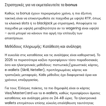
Στρατηγικές για να εκμεταλευτείτε τα bonus
Καθώς τα bonus έχουν περιορισμένο χρόνο, η πιο έξυπνη
τακτική είναι να επικεντρωθείτε σε παιχνίδια με υψηλό RTP, όπως
τα κλασικά slots ή το blackjack με στρατηγική. Αποφύγετε τα
παιχνίδια με υψηλή μεταβλητότητα αν το wagering είναι υψηλό
– αυτά μπορεί να κάνουν πιο αργή την επίτευξη των
απαιτήσεων.
Μεθόδους πληρωμής: Κατάθεση και ανάληψη
Η ευκολία στις καταθέσεις και τις αναλήψεις είναι καθοριστική. Το
2026 τα περισσότερα καζίνο προσφέρουν τόσο παραδοσιακές
όσο και ηλεκτρονικές μεθόδους: πιστωτικές/χρεωστικές κάρτες,
e‑wallets (Skrill, Neteller), προπληρωμένες κάρτες και
τραπεζικές μεταφορές. Κάθε μέθοδος έχει διαφορετικά όρια και
χρόνους επεξεργασίας.
Για τους Έλληνες παίκτες, τα πιο δημοφιλή είναι οι κάρτες
Visa/MasterCard και τα e‑wallets, καθώς προσφέρουν άμεσες
καταθέσεις και ανάληψη μέσα σε 24‑48 ώρες. Τα ηλεκτρονικά
wallets επιτρέπουν επίσης εύκολη επαλήθευση ταυτότητας