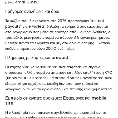
μέσω email ή SMS.
Γρήγορες αναλήψεις και όρια
Τα καζίνο που διακρίνονται στο 2026 προσφέρουν “instant
payouts” για e‑wallets, δηλαδή τα χρήματά σας εμφανίζονται
στο λογαριασμό σας μέσα σε λιγότερο από μία ώρα. Αντίθετα, οι
τραπεζικές μεταφορές μπορεί να πάρουν 3‑5 εργάσιμες ημέρες.
Ελέγξτε πάντα τα ελάχιστα και μέγιστα όρια ανάληψης – κάποια
καζίνα επιτρέπουν μόνο 200 € ανά ημέρα.
Πληρωμές με κάρτες και prepaid
Οι κάρτες Visa και Mastercard είναι ασφαλείς και ευρέως
αποδεκτές, αλλά μπορεί να απαιτούν επιπλέον επαλήθευση KYC
(Know Your Customer). Τα prepaid όπως Paysafecard είναι
εξαιρετικά για αρχάριους, επειδή δεν απαιτούν τράπεζικό
λογαριασμό, αν και τα όρια ανόδου και πτώσης είναι χαμηλότερα.
Εμπειρία σε κινητές συσκευές: Εφαρμογές και mobile
site
Η πλειοψηφία των παικτών στην Ελλάδα χρησιμοποιεί κινητό