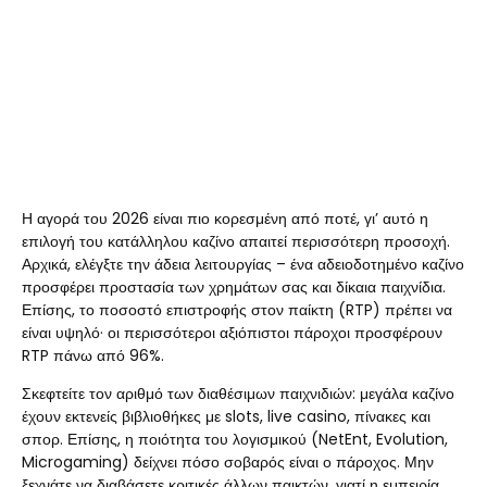
Η αγορά του 2026 είναι πιο κορεσμένη από ποτέ, γι’ αυτό η
επιλογή του κατάλληλου καζίνο απαιτεί περισσότερη προσοχή.
Αρχικά, ελέγξτε την άδεια λειτουργίας – ένα αδειοδοτημένο καζίνο
προσφέρει προστασία των χρημάτων σας και δίκαια παιχνίδια.
Επίσης, το ποσοστό επιστροφής στον παίκτη (RTP) πρέπει να
είναι υψηλό· οι περισσότεροι αξιόπιστοι πάροχοι προσφέρουν
RTP πάνω από 96%.
Σκεφτείτε τον αριθμό των διαθέσιμων παιχνιδιών: μεγάλα καζίνο
έχουν εκτενείς βιβλιοθήκες με slots, live casino, πίνακες και
σπορ. Επίσης, η ποιότητα του λογισμικού (NetEnt, Evolution,
Microgaming) δείχνει πόσο σοβαρός είναι ο πάροχος. Μην
ξεχνάτε να διαβάσετε κριτικές άλλων παικτών, γιατί η εμπειρία