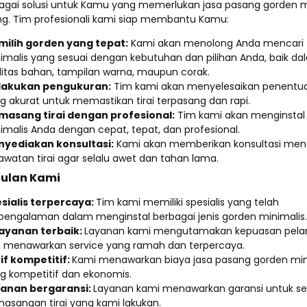
bagai solusi untuk Kamu yang memerlukan jasa pasang gorden m
ng. Tim profesionali kami siap membantu Kamu:
ilih gorden yang tepat:
Kami akan menolong Anda mencari t
imalis yang sesuai dengan kebutuhan dan pilihan Anda, baik da
litas bahan, tampilan warna, maupun corak.
lakukan pengukuran:
Tim kami akan menyelesaikan penentu
g akurat untuk memastikan tirai terpasang dan rapi.
asang tirai dengan profesional:
Tim kami akan menginstal
imalis Anda dengan cepat, tepat, dan profesional.
yediakan konsultasi:
Kami akan memberikan konsultasi men
awatan tirai agar selalu awet dan tahan lama.
ulan Kami
sialis terpercaya:
Tim kami memiliki spesialis yang telah
pengalaman dalam menginstal berbagai jenis gorden minimalis.
ayanan terbaik:
Layanan kami mengutamakan kepuasan pel
 menawarkan service yang ramah dan terpercaya.
if kompetitif:
Kami menawarkan biaya jasa pasang gorden min
g kompetitif dan ekonomis.
anan bergaransi:
Layanan kami menawarkan garansi untuk se
asangan tirai yang kami lakukan.