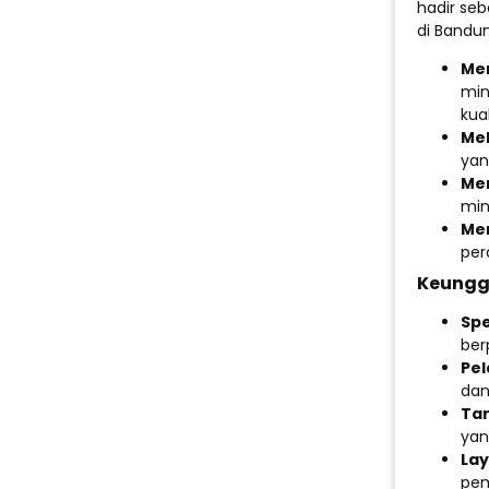
hadir se
di Bandu
Mem
min
kua
Me
yan
Mem
min
Men
per
Keungg
Spe
ber
Pel
dan
Tar
yan
Lay
pem