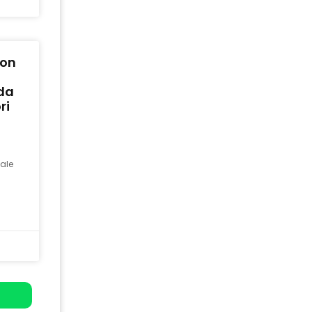
con
ida
ri
ale