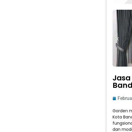
Jasa
Band
Februa
Gorden mi
Kota Band
fungsion
dan mode