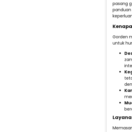
pasang go
panduan 
keperluan
Kenapa 
Gorden m
untuk hun
Des
zam
int
Ke
tet
den
Kam
mem
Mu
ber
Layana
Memasang