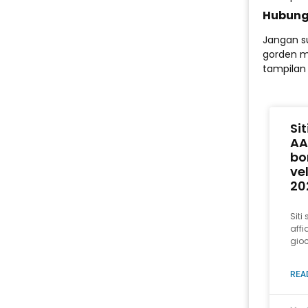
Hubung
Jangan s
gorden m
tampilan
Si
AA
bo
ve
20
Sit
affi
gioc
REA