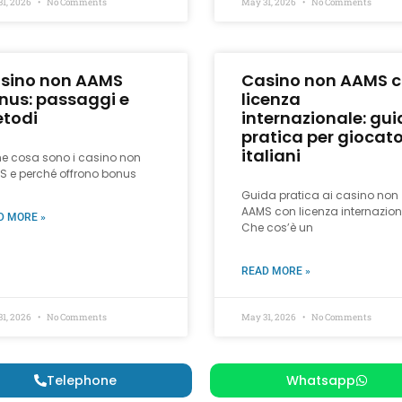
31, 2026
No Comments
May 31, 2026
No Comments
sino non AAMS
Casino non AAMS 
nus: passaggi e
licenza
todi
internazionale: gu
pratica per giocato
italiani
he cosa sono i casino non
S e perché offrono bonus
Guida pratica ai casino non
AAMS con licenza internazion
D MORE »
Che cos’è un
READ MORE »
31, 2026
No Comments
May 31, 2026
No Comments
Telephone
Whatsapp