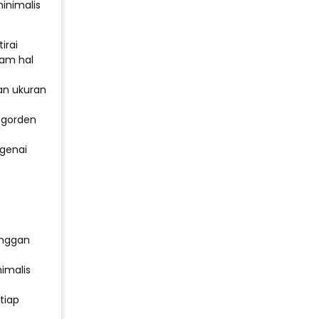
inimalis
irai
lam hal
an ukuran
 gorden
genai
anggan
imalis
tiap