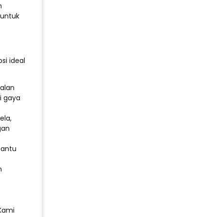
n
 untuk
i ideal
galan
i gaya
ela,
gan
bantu
n
Kami