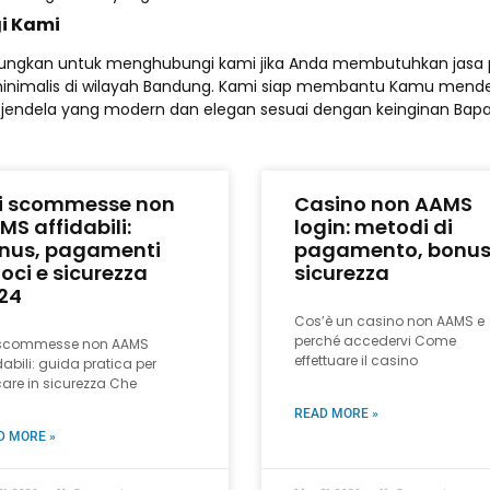
i Kami
ungkan untuk menghubungi kami jika Anda membutuhkan jasa
inimalis di wilayah Bandung. Kami siap membantu Kamu mend
 jendela yang modern dan elegan sesuai dengan keinginan Bapa
ti scommesse non
Casino non AAMS
MS affidabili:
login: metodi di
nus, pagamenti
pagamento, bonus
loci e sicurezza
sicurezza
24
Cos’è un casino non AAMS e
perché accedervi Come
i scommesse non AAMS
effettuare il casino
dabili: guida pratica per
are in sicurezza Che
READ MORE »
D MORE »