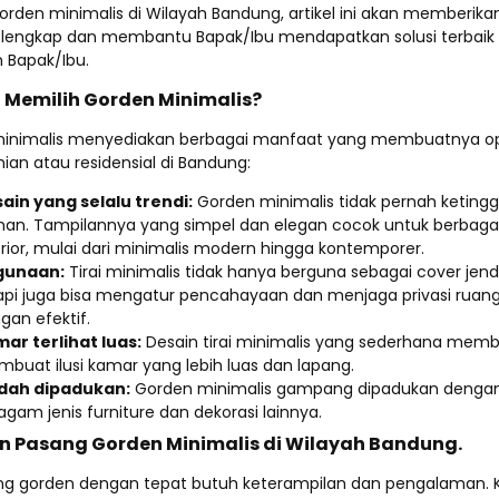
rden minimalis di Wilayah Bandung, artikel ini akan memberika
lengkap dan membantu Bapak/Ibu mendapatkan solusi terbaik
 Bapak/Ibu.
Memilih Gorden Minimalis?
inimalis menyediakan berbagai manfaat yang membuatnya ops
ian atau residensial di Bandung:
ain yang selalu trendi:
Gorden minimalis tidak pernah keting
an. Tampilannya yang simpel dan elegan cocok untuk berbaga
erior, mulai dari minimalis modern hingga kontemporer.
gunaan:
Tirai minimalis tidak hanya berguna sebagai cover jend
api juga bisa mengatur pencahayaan dan menjaga privasi ruan
gan efektif.
ar terlihat luas:
Desain tirai minimalis yang sederhana mem
buat ilusi kamar yang lebih luas dan lapang.
dah dipadukan:
Gorden minimalis gampang dipadukan denga
agam jenis furniture dan dekorasi lainnya.
n Pasang Gorden Minimalis di Wilayah Bandung.
 gorden dengan tepat butuh keterampilan dan pengalaman. 