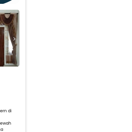
ern di
 mewah
sa