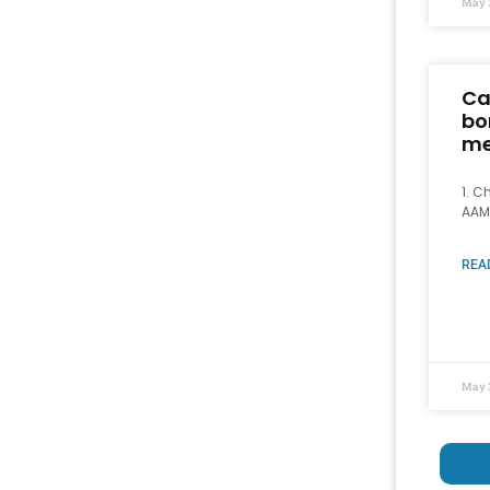
May 
Ca
bo
me
1. C
AAM
REA
May 