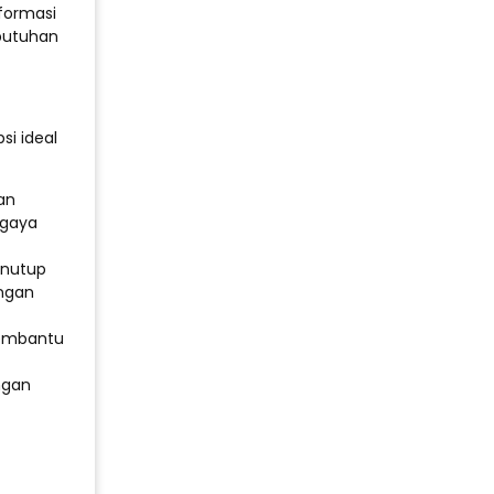
nformasi
butuhan
i ideal
an
 gaya
enutup
angan
membantu
ngan