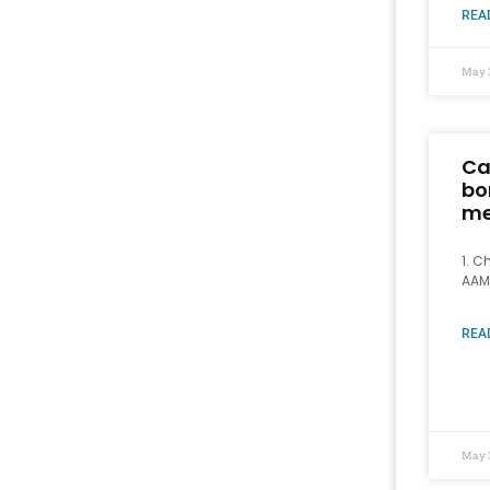
REA
May 
Ca
bo
me
1. C
AAM
REA
May 