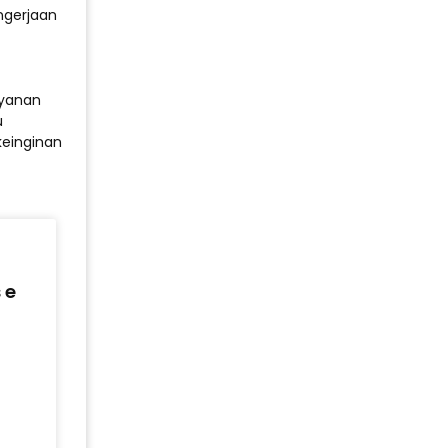
ngerjaan
ayanan
u
keinginan
 e