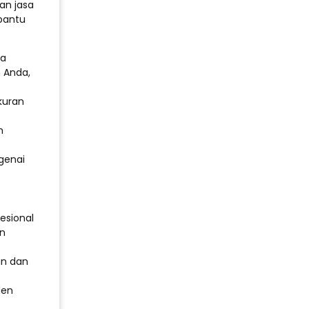
an jasa
bantu
da
 Anda,
kuran
n
genai
esional
en
n dan
den