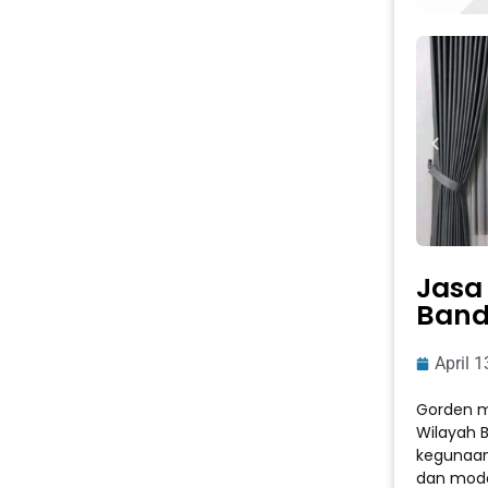
Jasa 
Band
April 1
Gorden mi
Wilayah B
kegunaan
dan mode