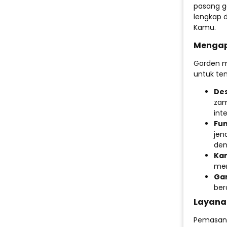
pasang go
lengkap 
Kamu.
Mengap
Gorden m
untuk tem
Des
zam
int
Fun
jen
den
Kam
men
Ga
ber
Layana
Pemasang