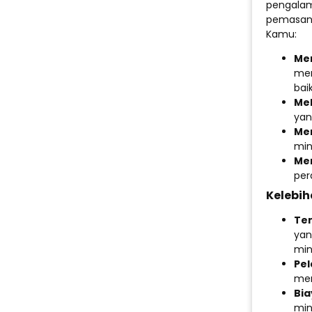
pengalam
pemasang
Kamu:
Mem
mem
bai
Me
yan
Mem
min
Men
per
Kelebi
Te
yan
min
Pel
mem
Bia
min