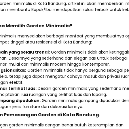
rden minimalis di Kota Bandung, artikel ini akan memberikan i
dan membantu Bapak/Ibu mendapatkan solusi terbaik untuk ke
a Memilih Gorden Minimalis?
inimalis menyediakan berbagai manfaat yang membuatnya ops
pat tinggal atau residensial di Kota Bandung:
ain yang selalu trendi:
Gorden minimalis tidak akan ketinggal
an. Desainnya yang sederhana dan elegan pas untuk berbagai
erior, mulai dari minimalis modern hingga kontemporer.
gsionalitas:
Gorden minimalis tidak hanya berguna sebagai p
dela, tetapi juga dapat mengatur cahaya masuk dan privasi ru
gan efektif.
ar terlihat luas:
Desain gorden minimalis yang sederhana 
ciptakan ilusi ruangan yang terlihat luas dan lapang.
mpang dipadukan:
Gorden minimalis gampang dipadukan de
agam jenis furniture dan dekorasi lainnya.
n Pemasangan Gorden di Kota Bandung.
an gorden minimalis dengan benar butuh keterampilan dan