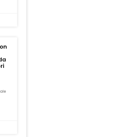
con
ida
ri
ale