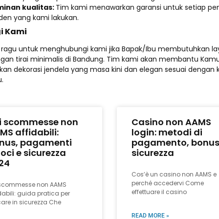
inan kualitas:
Tim kami menawarkan garansi untuk setiap pe
den yang kami lakukan.
i Kami
u ragu untuk menghubungi kami jika Bapak/Ibu membutuhkan l
an tirai minimalis di Bandung. Tim kami akan membantu Kam
an dekorasi jendela yang masa kini dan elegan sesuai dengan 
.
ti scommesse non
Casino non AAMS
MS affidabili:
login: metodi di
nus, pagamenti
pagamento, bonus
loci e sicurezza
sicurezza
24
Cos’è un casino non AAMS e
perché accedervi Come
i scommesse non AAMS
effettuare il casino
dabili: guida pratica per
are in sicurezza Che
READ MORE »