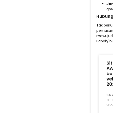
Jam
gor
Hubung
Tak perl
pemasang
mewujudk
Bapak/Ibu
Si
AA
bo
ve
20
Sit
affi
gioc