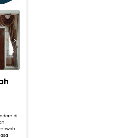
yah
odern di
an
n mewah
jasa