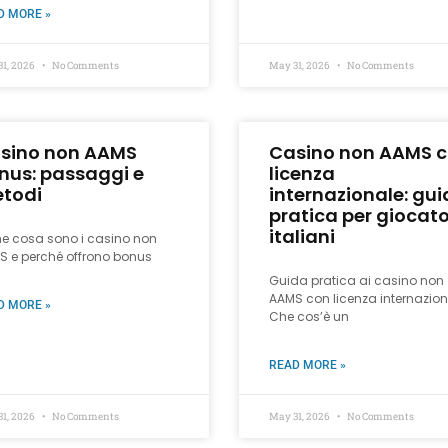
D MORE »
31, 2026
No Comments
May 31, 2026
No Comments
sino non AAMS
Casino non AAMS 
nus: passaggi e
licenza
todi
internazionale: gu
pratica per giocato
italiani
he cosa sono i casino non
S e perché offrono bonus
Guida pratica ai casino non
AAMS con licenza internazion
D MORE »
Che cos’è un
READ MORE »
31, 2026
No Comments
May 31, 2026
No Comments