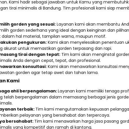
an. Kami hadir sebagai jawaban untuk Kamu yang membutuhk
an tirai minimalis di Bandung. Tim profesionali kami siap mem
ilih gorden yang sesuai:
Layanan kami akan membantu An
ilih gorden sederhana yang ideal dengan keinginan dan pilihan
k dalam hal material, tampilan warna, maupun motif.
lakukan pengukuran:
Kami akan menyelesaikan penentuan u
g akurat untuk memastikan gorden terpasang dan rapi.
asang tirai dengan tepat:
Tim kami akan menginstal gorde
imalis Anda dengan cepat, tepat, dan profesional.
awarkan konsultasi:
Kami akan menawarkan konsultasi men
awatan gorden agar tetap awet dan tahan lama.
han Kami
naga ahli berpengalaman:
Layanan kami memiliki tenaga prof
g telah berpengalaman dalam memasang berbagai jenis gord
imalis.
ayanan terbaik:
Tim kami mengutamakan kepuasan pelangga
berikan pelayanan yang bersahabat dan terpercaya.
ya bersahabat:
Tim kami menawarkan harga jasa pasang gor
imalis yang kompetitif dan ramah di kantong.