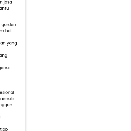
n jasa
bantu
 gorden
am hal
ran yang
ang
genai
esional
imalis.
anggan
i
tiap