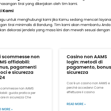
asangan tirai yang dikerjakan oleh tim kami.
i Kami
agu untuk menghubungi kami jika Kamu sedang mencari layan
an tirai minimalis di Bandung. Tim kami akan membantu Anda
an dekorasi jendela yang masa kini dan mewah sesuai dengan 
ti scommesse non
Casino non AAMS
MS affidabili:
login: metodi di
nus, pagamenti
pagamento, bonus
loci e sicurezza
sicurezza
24
Cos’è un casino non AAMS e
perché accedervi Come
i scommesse non AAMS
effettuare il casino
dabili: guida pratica per
are in sicurezza Che
READ MORE »
D MORE »