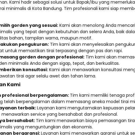
an. Kami hadir sebagai solusi untuk Bapak/Ibu yang memerluka
rai minimalis di Kota Bandung. Tim profesionali kami siap mem
ilih gorden yang sesuai:
Kami akan menolong Anda mencari
imalis yang tepat dengan kebutuhan dan selera Anda, baik dal
litas bahan, tampilan warna, maupun motif.
lakukan pengukuran:
Tim kami akan menyelesaikan penguku
at untuk memastikan tirai terpasang dengan pas dan rapi.
masang gorden dengan profesional:
Tim kami akan memas
den minimalis Anda dengan sigap, tepat, dan berkualitas.
berikan konsultasi:
Kami akan menawarkan konsultasi men
awatan tirai agar selalu awet dan tahan lama.
han Kami
 profesional berpengalaman:
Tim kami memiliki tenaga prof
g telah berpengalaman dalam memasang aneka model tirai min
ayanan terbaik:
Layanan kami mengutamakan kepuasan pel
 menawarkan service yang bersahabat dan profesional.
ya bersahabat:
Tim kami menawarkan biaya pemasangan tira
imalis yang menguntungkan dan ekonomis.
anan bergaransi:
Layanan kami menawarkan garansi untuk se