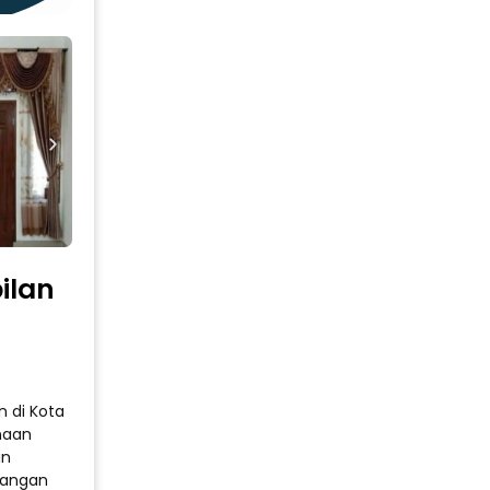
ilan
n di Kota
naan
an
sangan