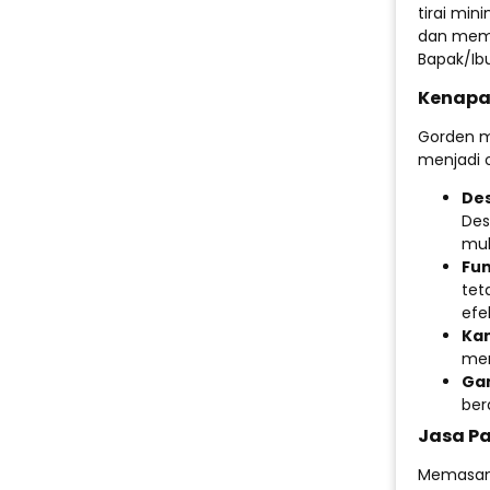
tirai min
dan memu
Bapak/Ibu
Kenapa 
Gorden m
menjadi o
Des
Des
mul
Fun
tet
efek
Kam
men
Ga
ber
Jasa P
Memasang