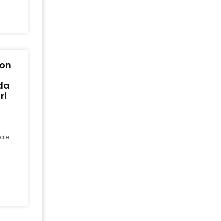
con
ida
ri
ale