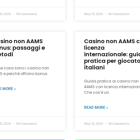
31, 2026
No Comments
May 31, 2026
No Comments
sino non AAMS
Casino non AAMS 
nus: passaggi e
licenza
todi
internazionale: gu
pratica per giocato
italiani
he cosa sono i casino non
S e perché offrono bonus
Guida pratica ai casino non
AAMS con licenza internazion
D MORE »
Che cos’è un
READ MORE »
31, 2026
No Comments
May 31, 2026
No Comments