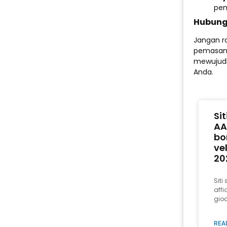
pem
Hubung
Jangan r
pemasang
mewujudk
Anda.
Si
AA
bo
ve
20
Sit
affi
gioc
REA