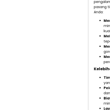
pengalam
pasang ti
Anda:
Mem
min
kua
Me
tep
Me
gor
Mem
per
Kelebi
Tim
yan
Pel
dan
Bia
min
Lay