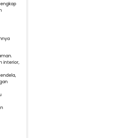
 lengkap
n
nnya
zaman.
interior,
jendela,
ngan
u
an