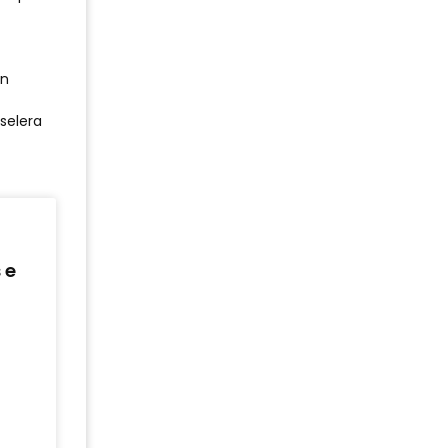
an
selera
 e