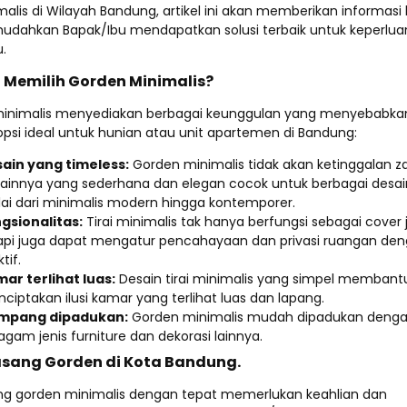
imalis di Wilayah Bandung, artikel ini akan memberikan informasi
dahkan Bapak/Ibu mendapatkan solusi terbaik untuk keperlua
.
Memilih Gorden Minimalis?
inimalis menyediakan berbagai keunggulan yang menyebabka
psi ideal untuk hunian atau unit apartemen di Bandung:
ain yang timeless:
Gorden minimalis tidak akan ketinggalan 
ainnya yang sederhana dan elegan cocok untuk berbagai desain 
ai dari minimalis modern hingga kontemporer.
gsionalitas:
Tirai minimalis tak hanya berfungsi sebagai cover 
api juga dapat mengatur pencahayaan dan privasi ruangan de
tif.
ar terlihat luas:
Desain tirai minimalis yang simpel membant
ciptakan ilusi kamar yang terlihat luas dan lapang.
mpang dipadukan:
Gorden minimalis mudah dipadukan deng
agam jenis furniture dan dekorasi lainnya.
asang Gorden di Kota Bandung.
 gorden minimalis dengan tepat memerlukan keahlian dan