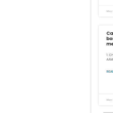
May 
Ca
bo
me
1. C
AAM
REA
May 